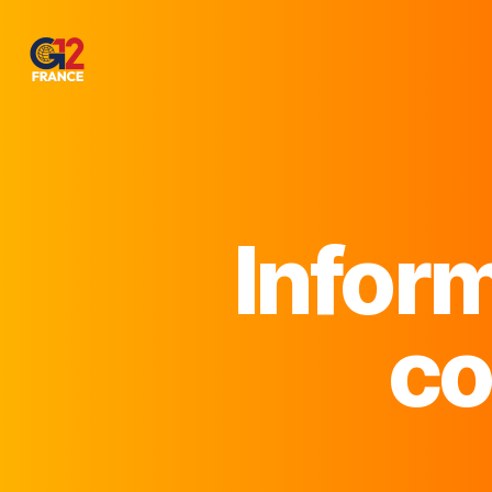
Inform
co